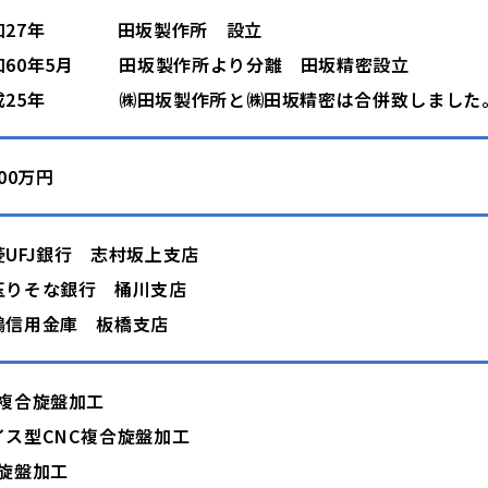
和27年
田坂製作所 設立
和60年5月
田坂製作所より分離 田坂精密設立
成25年
㈱田坂製作所と㈱田坂精密は合併致しました
000万円
菱UFJ銀行 志村坂上支店
玉りそな銀行 桶川支店
鴨信用金庫 板橋支店
C複合旋盤加工
イス型CNC複合旋盤加工
C旋盤加工