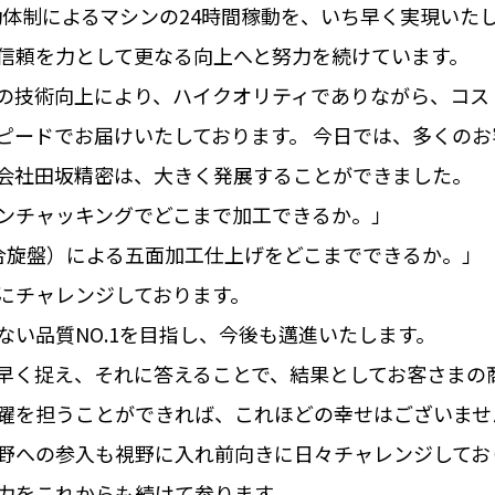
勤体制によるマシンの24時間稼動を、いち早く実現いた
信頼を力として更なる向上へと努力を続けています。
の技術向上により、ハイクオリティでありながら、コス
ピードでお届けいたしております。 今日では、多くの
会社田坂精密は、大きく発展することができました。
ンチャッキングでどこまで加工できるか。」
合旋盤）による五面加工仕上げをどこまでできるか。」
にチャレンジしております。
ない品質NO.1を目指し、今後も邁進いたします。
早く捉え、それに答えることで、結果としてお客さまの
躍を担うことができれば、これほどの幸せはございませ
野への参入も視野に入れ前向きに日々チャレンジしてお
力をこれからも続けて参ります。