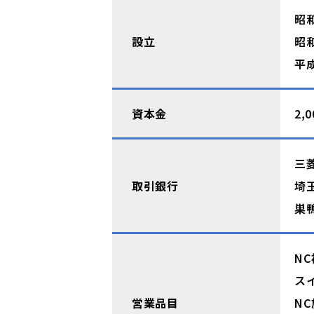
昭
設立
昭
平
資本金
2,
三
取引銀行
埼
巣
N
ス
営業品目
N