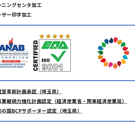
シニングセンタ加工
ーザー印字加工
経営革新計画承認（埼玉県）
事業継続力強化計画認定（経済産業省・関東経済産業局）
彩の国BCPサポーター認定（埼玉県）